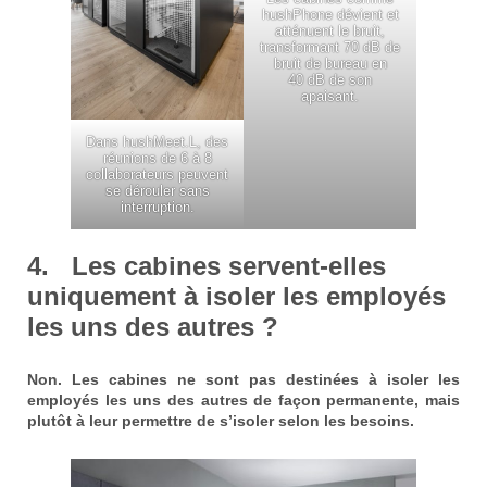
hushPhone dévient et
atténuent le bruit,
transformant 70 dB de
bruit de bureau en
40 dB de son
apaisant.
Dans hushMeet.L, des
réunions de 6 à 8
collaborateurs peuvent
se dérouler sans
interruption.
4. Les cabines servent-elles
uniquement à isoler les employés
les uns des autres ?
Non. Les cabines ne sont pas destinées à isoler les
employés les uns des autres de façon permanente, mais
plutôt à leur permettre de s’isoler selon les besoins.