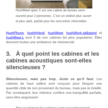
HushMeet.open.S est une cabine de bureau semi-
ouverte pour 2 personnes. C’est un endroit plus ouvert
et plus aéré, parfait pour les rencontres informelles.
HushPhone
,
hushHybrid
,
hushMeet
,
hushWork.sit&stand
et
hushMeet.L
sont 5 de nos cabines les plus populaires. Elles
donnent toutes une ambiance de résimercial.
3. À quel point les cabines et les
cabines acoustiques sont-elles
silencieuses ?
Silencieuses, mais pas trop.
Juste ce qu’il faut.
Les
cabines de haut calibre sont conçues pour bloquer une
quantité
cible
de son provenant du bureau, mais pas
la totalité
.
Par conséquent, leur intérieur confère une tranquillité parfaite,
sans être angoissant.
Non seulement les cabines sont acoustiquement