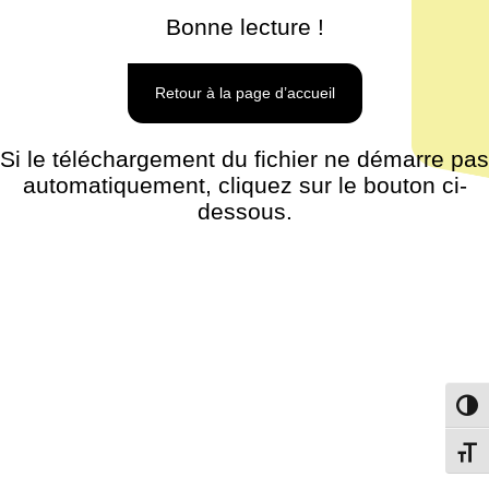
Bonne lecture !
Retour à la page d’accueil
Si le téléchargement du fichier ne démarre pas
automatiquement, cliquez sur le bouton ci-
dessous.
Passe
Change