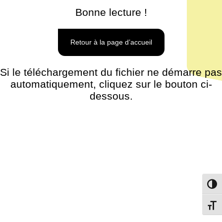
Bonne lecture !
Retour à la page d’accueil
Si le téléchargement du fichier ne démarre pas
automatiquement, cliquez sur le bouton ci-
dessous.
Passe
Change