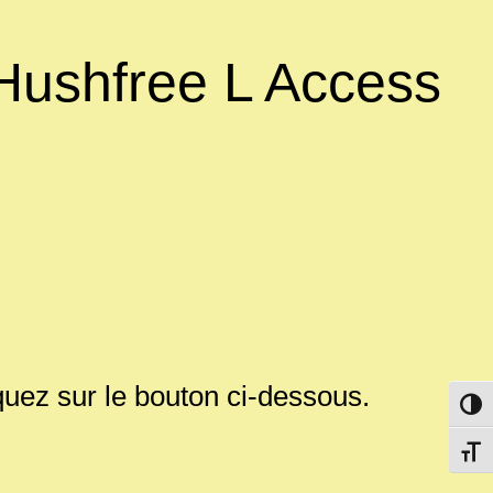
 Hushfree L Access
quez sur le bouton ci-dessous.
Passe
Change