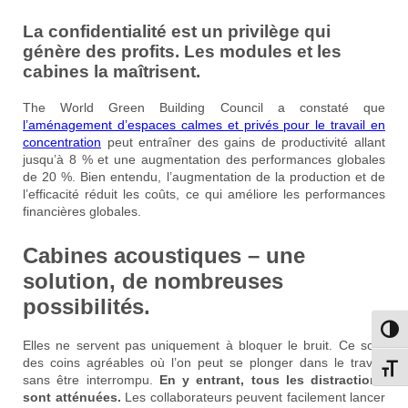
La confidentialité est un privilège qui
génère des profits. Les modules et les
cabines la maîtrisent.
The World Green Building Council a constaté que
l’aménagement d’espaces calmes et privés pour le travail en
concentration
peut entraîner des gains de productivité allant
jusqu’à 8 % et une augmentation des performances globales
de 20 %. Bien entendu, l’augmentation de la production et de
l’efficacité réduit les coûts, ce qui améliore les performances
financières globales.
Cabines acoustiques – une
solution, de nombreuses
possibilités.
Passe
Elles ne servent pas uniquement à bloquer le bruit. Ce sont
des coins agréables où l’on peut se plonger dans le travail
Change
sans être interrompu.
En y entrant, tous les distractions
sont atténuées.
Les collaborateurs peuvent facilement lancer