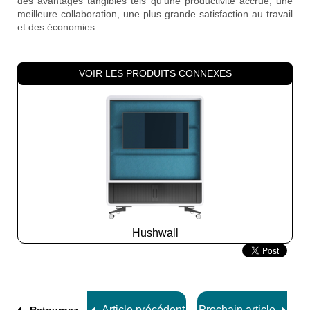
des avantages tangibles tels qu’une productivité accrue, une
meilleure collaboration, une plus grande satisfaction au travail
et des économies.
VOIR LES PRODUITS CONNEXES
Hushwall
Slide
3
z
8
Article précédent
Prochain article