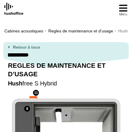
SKIP
TO
CONTENT
Cabines acoustiques
Regles de maintenance et d’usage
Hushfr
Retour à tous
REGLES DE MAINTENANCE ET
D’USAGE
Hush
free S Hybrid
11
8