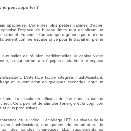
rid peut apporter ?
s spacieuse. L’une des plus petites cabines d’appel
optimise l’espace de bureau limité tout en offrant un
ofessionnel. Équipée d’un canapé ergonomique et d’une
arfaitement comme espace privé pour le travail en pleine
 aux salles de réunion traditionnelles, la cabine vidéo
onne, ce qui permet aux équipes d’adapter leur espace
ssistant. L’interface tactile intégrée, hushAssistant,
lairage et la ventilation en quelques secondes, pour un
 frais. La circulation efficace de l’air dans la cabine
heur. Cela permet de stimuler l’énergie et la cognition
 et plus productives.
nsparence de la vidéo. L’éclairage LED au niveau de la
, avec hushAssistant, une gamme de température de
 par des bandes lumineuses LED supplémentaires