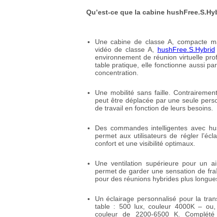
Qu’est-ce que la cabine hushFree.S.Hyb
Une cabine de classe A, compacte mai
vidéo de classe A,
hushFree.S.Hybrid
environnement de réunion virtuelle pr
table pratique, elle fonctionne aussi p
concentration.
Une mobilité sans faille. Contrairement
peut être déplacée par une seule pers
de travail en fonction de leurs besoins.
Des commandes intelligentes avec hushA
permet aux utilisateurs de régler l’éc
confort et une visibilité optimaux.
Une ventilation supérieure pour un air
permet de garder une sensation de fraîc
pour des réunions hybrides plus longues
Un éclairage personnalisé pour la tra
table : 500 lux, couleur 4000K – ou
couleur de 2200-6500 K. Complété