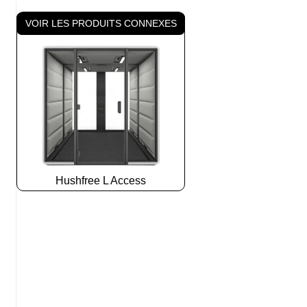
VOIR LES PRODUITS CONNEXES
Hushfree L Access
Slide
2
z
8