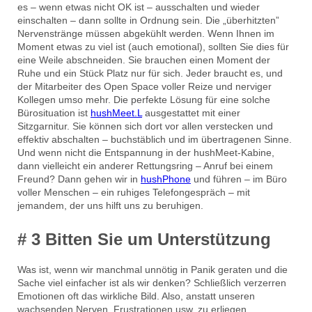
es – wenn etwas nicht OK ist – ausschalten und wieder
einschalten – dann sollte in Ordnung sein. Die „überhitzten”
Nervenstränge müssen abgekühlt werden. Wenn Ihnen im
Moment etwas zu viel ist (auch emotional), sollten Sie dies für
eine Weile abschneiden. Sie brauchen einen Moment der
Ruhe und ein Stück Platz nur für sich. Jeder braucht es, und
der Mitarbeiter des Open Space voller Reize und nerviger
Kollegen umso mehr. Die perfekte Lösung für eine solche
Bürosituation ist
hushMeet.L
ausgestattet mit einer
Sitzgarnitur. Sie können sich dort vor allen verstecken und
effektiv abschalten – buchstäblich und im übertragenen Sinne.
Und wenn nicht die Entspannung in der hushMeet-Kabine,
dann vielleicht ein anderer Rettungsring – Anruf bei einem
Freund? Dann gehen wir in
hushPhone
und führen – im Büro
voller Menschen – ein ruhiges Telefongespräch – mit
jemandem, der uns hilft uns zu beruhigen.
# 3 Bitten Sie um Unterstützung
Was ist, wenn wir manchmal unnötig in Panik geraten und die
Sache viel einfacher ist als wir denken? Schließlich verzerren
Emotionen oft das wirkliche Bild. Also, anstatt unseren
wachsenden Nerven, Frustrationen usw. zu erliegen,