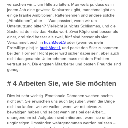
versuchen wir… um Hilfe zu bitten. Man weiß ja, dass es in
jedem Job eine gewisse Konkurrenz gibt, manchmal gibt es
einige kranke Ambitionen, Rattenrennen und andere solche
„Attraktionen”, aber … Was passiert, wenn wir um
Unterstützung bitten? Vielleicht ja nichts Schlimmes, und die
Sache ist definitiv das Risiko wert. Zwei Köpfe sind besser als
einer, drei sind besser als zwei, fünf sind besser als vier…
Versammelt euch in
hushMeet.S
oder (wenn es mehr
Freiwillige gibt) in
hushMeet.L
und packt den Stier zusammen
bei den Hörnern! Nicht jeder wird sicher dabei sein, aber auch
nicht das gesamte Unternehmen muss mit dem Problem
vertraut sein. Die engsten Mitarbeiter und besten Freunde sind
genug.
# 4 Arbeiten Sie, wie Sie möchten
Dies ist sehr wichtig. Emotionale Dämonen wachen nachts
nicht auf. Sie erwischen uns auch tagsüber, wenn die Dinge
nicht so laufen, wie wir wollen, wenn wir mit etwas zu
bewältigen haben und selbst wenn uns bei der Arbeit…
unangenehm ist. Aufgaben sind irritierend, wenn sie unter
ungünstigen Umständen wahrgenommen werden müssen –