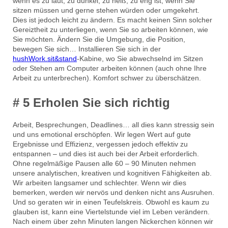
wenn es zu laut, zu dunkel, zu heiß, zu eng ist, wenn Sie
sitzen müssen und gerne stehen würden oder umgekehrt.
Dies ist jedoch leicht zu ändern. Es macht keinen Sinn solcher
Gereiztheit zu unterliegen, wenn Sie so arbeiten können, wie
Sie möchten. Ändern Sie die Umgebung, die Position,
bewegen Sie sich… Installieren Sie sich in der
hushWork.sit&stand
-Kabine, wo Sie abwechselnd im Sitzen
oder Stehen am Computer arbeiten können (auch ohne Ihre
Arbeit zu unterbrechen). Komfort schwer zu überschätzen.
# 5 Erholen Sie sich richtig
Arbeit, Besprechungen, Deadlines… all dies kann stressig sein
und uns emotional erschöpfen. Wir legen Wert auf gute
Ergebnisse und Effizienz, vergessen jedoch effektiv zu
entspannen – und dies ist auch bei der Arbeit erforderlich.
Ohne regelmäßige Pausen alle 60 – 90 Minuten nehmen
unsere analytischen, kreativen und kognitiven Fähigkeiten ab.
Wir arbeiten langsamer und schlechter. Wenn wir dies
bemerken, werden wir nervös und denken nicht ans Ausruhen.
Und so geraten wir in einen Teufelskreis. Obwohl es kaum zu
glauben ist, kann eine Viertelstunde viel im Leben verändern.
Nach einem über zehn Minuten langen Nickerchen können wir