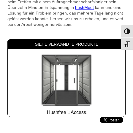
beim Treffen mit einem Auftragnehmer scharfsinniger sein.
Über zehn Minuten Entspannung in
hushMeet
kann uns eine
Lösung für ein Problem bringen, das mehrere Tage lang nicht
gelöst werden konnte. Lernen wir uns zu erholen, und es wird
bei der Arbeit weniger nervös sein.
Umsch
SIEHE VERWANDTE PRODUKTE
Schri
Hushfree L Access
Slide
2
z