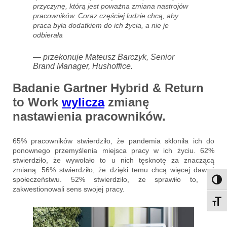
przyczynę, którą jest poważna zmiana nastrojów
pracowników. Coraz częściej ludzie chcą, aby
praca była dodatkiem do ich życia, a nie je
odbierała
— przekonuje Mateusz Barczyk, Senior
Brand Manager, Hushoffice.
Badanie Gartner Hybrid & Return
to Work
wylicza
zmianę
nastawienia pracowników.
65% pracowników stwierdziło, że pandemia skłoniła ich do
ponownego przemyślenia miejsca pracy w ich życiu. 62%
stwierdziło, że wywołało to u nich tęsknotę za znaczącą
zmianą. 56% stwierdziło, że dzięki temu chcą więcej dawać
społeczeństwu. 52% stwierdziło, że sprawiło to, że
Przeł
zakwestionowali sens swojej pracy.
Przeł