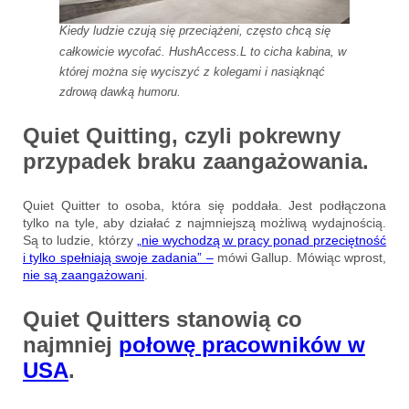
Kiedy ludzie czują się przeciążeni, często chcą się
całkowicie wycofać. HushAccess.L to cicha kabina, w
której można się wyciszyć z kolegami i nasiąknąć
zdrową dawką humoru.
Quiet Quitting, czyli pokrewny
przypadek braku zaangażowania.
Quiet Quitter to osoba, która się poddała. Jest podłączona
tylko na tyle, aby działać z najmniejszą możliwą wydajnością.
Są to ludzie, którzy
„nie wychodzą w pracy ponad przeciętność
i tylko spełniają swoje zadania” –
mówi Gallup. Mówiąc wprost,
nie są zaangażowani
.
Quiet Quitters stanowią co
najmniej
połowę praco
w
ników w
USA
.