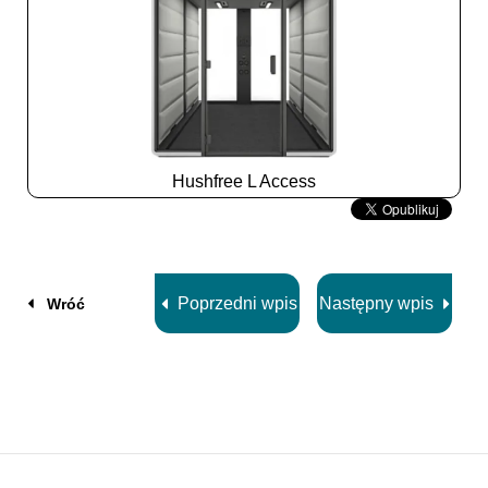
Hushfree L Access
Slide
2
z
8
Poprzedni wpis
Następny wpis
Wróć