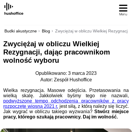
SKIP
TO
CONTENT
Budki akustyczne
Blog
Zwyciężaj w obliczu Wielkiej Rezygnacji
Zwyciężaj w obliczu Wielkiej
Rezygnacji, dając pracownikom
wolność wyboru
Opublikowano: 3 marca 2023
Autor: Zespół Hushoffice
Wielka rezygnacja. Masowe odejścia. Przetasowania na
wielką skalę. Jakkolwiek byśmy tego nie nazwali,
podwyższone tempo odchodzenia pracowników z pracy
rozpoczęte wiosną 2021 r.
jest siłą, z którą należy się liczyć.
Jak wygrać w obliczu takiego wyzwania?
Stwórz miejsce
pracy, którego szukają pracownicy. Daj im wolność.