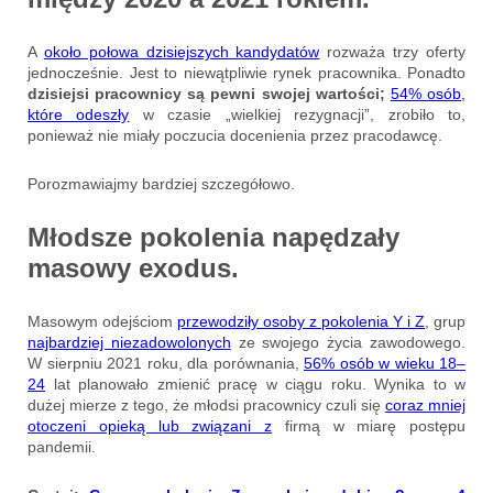
A
około połowa dzisiejszych kandydatów
rozważa trzy oferty
jednocześnie. Jest to niewątpliwie rynek pracownika. Ponadto
dzisiejsi pracownicy są pewni swojej wartości;
54% osób,
które odeszły
w czasie „wielkiej rezygnacji”, zrobiło to,
ponieważ nie miały poczucia docenienia przez pracodawcę.
Porozmawiajmy bardziej szczegółowo.
Młodsze pokolenia napędzały
masowy exodus.
Masowym odejściom
przewodziły osoby z pokolenia Y i Z
, grup
najbardziej niezadowolonych
ze swojego życia zawodowego.
W sierpniu 2021 roku, dla porównania,
56% osób w wieku 18–
24
lat planowało zmienić pracę w ciągu roku. Wynika to w
dużej mierze z tego, że młodsi pracownicy czuli się
coraz mniej
otoczeni opieką lub związani z
firmą w miarę postępu
pandemii.