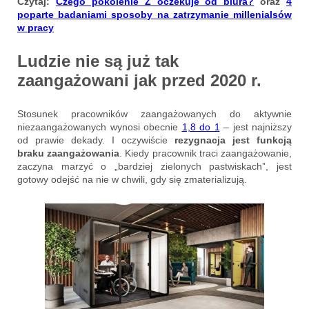
Czytaj:
Czego pokolenie Z oczekuje od biura?
oraz
4
pop
a
rte badaniami sposoby na zatrzymanie millenialsów
w pracy
Ludzie nie są już tak
zaangażowani jak przed 2020 r.
Stosunek pracowników zaangażowanych do aktywnie
niezaangażowanych wynosi obecnie
1,8 do 1
– jest najniższy
od prawie dekady. I oczywiście
rezygnacja jest funkcją
braku zaangażowania
. Kiedy pracownik traci zaangażowanie,
zaczyna marzyć o „bardziej zielonych pastwiskach”, jest
gotowy odejść na nie w chwili, gdy się zmaterializują.