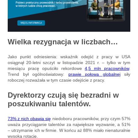
Wielka rezygnacja w liczbach…
Jako punkt odniesienia: wskaźnik odejść z pracy w USA
osiągnął 20-letni szczyt w listopadzie 2021 r. – tylko w tym
miesiącu pracę opuściło rekordowe
4,5 mln pracowników
.
Trend był ogólnoświatowy:
prawie połowa globalnej
siły
roboczej rozważała w tym czasie odejście z pracy.
Dyrektorzy czują się bezradni w
poszukiwaniu talentów.
73% z nich obawia się
niedoboru pracowników, przy czym 57%
uważa przyciąganie talentów za największe wyzwanie, a 51%
– utrzymanie ich w firmie. W końcu aż 88% miało nienaturalnie
wysoką rotację.