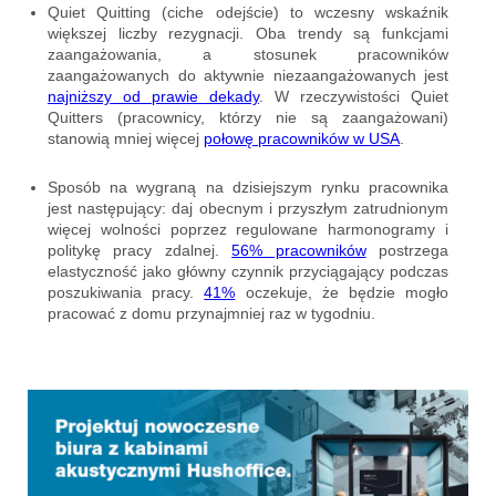
Quiet Quitting (ciche odejście) to wczesny wskaźnik
większej liczby rezygnacji. Oba trendy są funkcjami
zaangażowania, a stosunek pracowników
zaangażowanych do aktywnie niezaangażowanych jest
najniższy od praw
i
e dekady
. W rzeczywistości Quiet
Quitters (pracownicy, którzy nie są zaangażowani)
stanowią mniej więcej
połowę pracowników w USA
.
Sposób na wygraną na dzisiejszym rynku pracownika
jest następujący: daj obecnym i przyszłym zatrudnionym
więcej wolności poprzez regulowane harmonogramy i
politykę pracy zdalnej.
56% pracowników
postrzega
elastyczność jako główny czynnik przyciągający podczas
poszukiwania pracy.
41%
oczekuje, że będzie mogło
pracować z domu przynajmniej raz w tygodniu.