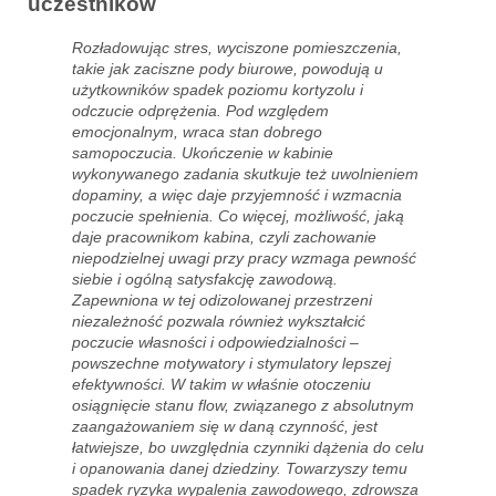
uczestników
Rozładowując stres, wyciszone pomieszczenia,
takie jak zaciszne pody biurowe, powodują u
użytkowników spadek poziomu kortyzolu i
odczucie odprężenia. Pod względem
emocjonalnym, wraca stan dobrego
samopoczucia. Ukończenie w kabinie
wykonywanego zadania skutkuje też uwolnieniem
dopaminy, a więc daje przyjemność i wzmacnia
poczucie spełnienia. Co więcej, możliwość, jaką
daje pracownikom kabina, czyli zachowanie
niepodzielnej uwagi przy pracy wzmaga pewność
siebie i ogólną satysfakcję zawodową.
Zapewniona w tej odizolowanej przestrzeni
niezależność pozwala również wykształcić
poczucie własności i odpowiedzialności –
powszechne motywatory i stymulatory lepszej
efektywności. W takim w właśnie otoczeniu
osiągnięcie stanu flow, związanego z absolutnym
zaangażowaniem się w daną czynność, jest
łatwiejsze, bo uwzględnia czynniki dążenia do celu
i opanowania danej dziedziny. Towarzyszy temu
spadek ryzyka wypalenia zawodowego, zdrowsza