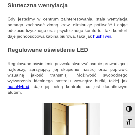
Skuteczna wentylacja
Gdy jesteśmy w centrum zainteresowania, stała wentylacja
pomaga zachować zimną krew, eliminując potliwość i dając
odczucie fizycznego oraz psychicznego komfortu. Taki komfort
daje jednoosobowa kabina biurowa, taka jak
hushTwin
.
Regulowane oświetlenie LED
Regulowane oświetlenie pozwala stworzyć osobie prowadzącej
najlepszy, sprzyjający jej skupieniu nastrój oraz poprawić
wizualną jakość transmisji. Możliwość swobodnego
wytworzenia idealnego nastroju wewnątrz budki, takiej jak
hushHybri
d
,
daje jej pełną kontrolę, co jest dodatkowym
atutem.
Przeł
Przeł