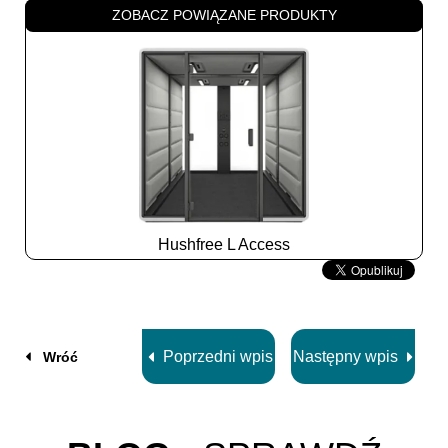
ZOBACZ POWIĄZANE PRODUKTY
Hushfree L Access
Slide
2
z
8
Poprzedni wpis
Następny wpis
Wróć