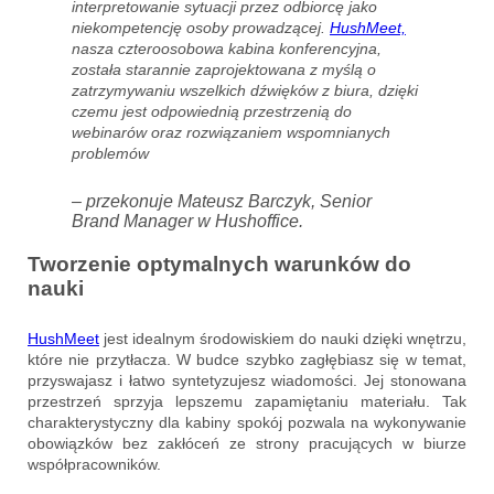
interpretowanie sytuacji przez odbiorcę jako
niekompetencję osoby prowadzącej.
HushMeet,
nasza czteroosobowa kabina konferencyjna,
została starannie zaprojektowana z myślą o
zatrzymywaniu wszelkich dźwięków z biura, dzięki
czemu jest odpowiednią przestrzenią do
webinarów oraz rozwiązaniem wspomnianych
problemów
– przekonuje Mateusz Barczyk, Senior
Brand Manager w Hushoffice.
Tworzenie optymalnych warunków do
nauki
H
u
shMeet
jest idealnym środowiskiem do nauki dzięki wnętrzu,
które nie przytłacza. W budce szybko zagłębiasz się w temat,
przyswajasz i łatwo syntetyzujesz wiadomości. Jej stonowana
przestrzeń sprzyja lepszemu zapamiętaniu materiału. Tak
charakterystyczny dla kabiny spokój pozwala na wykonywanie
obowiązków bez zakłóceń ze strony pracujących w biurze
współpracowników.