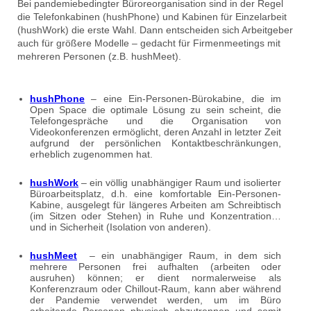
Bei pandemiebedingter Büroreorganisation sind in der Regel
die Telefonkabinen (hushPhone) und Kabinen für Einzelarbeit
(hushWork) die erste Wahl. Dann entscheiden sich Arbeitgeber
auch für größere Modelle – gedacht für Firmenmeetings mit
mehreren Personen (z.B. hushMeet).
hushPhone
– eine Ein-Personen-Bürokabine, die im
Open Space die optimale Lösung zu sein scheint, die
Telefongespräche und die Organisation von
Videokonferenzen ermöglicht, deren Anzahl in letzter Zeit
aufgrund der persönlichen Kontaktbeschränkungen,
erheblich zugenommen hat.
hushWork
– ein völlig unabhängiger Raum und isolierter
Büroarbeitsplatz, d.h. eine komfortable Ein-Personen-
Kabine, ausgelegt für längeres Arbeiten am Schreibtisch
(im Sitzen oder Stehen) in Ruhe und Konzentration…
und in Sicherheit (Isolation von anderen).
hushMeet
– ein unabhängiger Raum, in dem sich
mehrere Personen frei aufhalten (arbeiten oder
ausruhen) können; er dient normalerweise als
Konferenzraum oder Chillout-Raum, kann aber während
der Pandemie verwendet werden, um im Büro