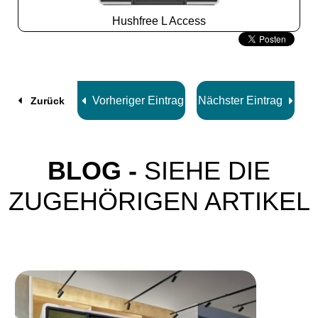
Hushfree L Access
Slide
2
z
8
Vorheriger Eintrag
Nächster Eintrag
Zurück
BLOG -
SIEHE DIE
ZUGEHÖRIGEN ARTIKEL