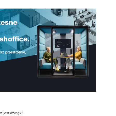
m jest dźwięk?