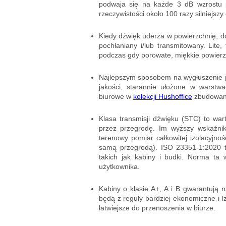
podwaja się na każde 3 dB wzrostu 
rzeczywistości około 100 razy silniejszy
Kiedy dźwięk uderza w powierzchnię, doc
pochłaniany i/lub transmitowany. Lite
podczas gdy porowate, miękkie powierz
Najlepszym sposobem na wygłuszenie je
jakości, starannie ułożone w warstwa
biurowe w
kolekcji Hushoffice
zbudowane 
Klasa transmisji dźwięku (STC) to war
przez przegrodę. Im wyższy wskaźnik 
terenowy pomiar całkowitej izolacyjn
samą przegrodą). ISO 23351-1:2020 
takich jak kabiny i budki. Norma ta
użytkownika.
Kabiny o klasie A+, A i B gwarantują 
będą z reguły bardziej ekonomiczne i lż
łatwiejsze do przenoszenia w biurze.