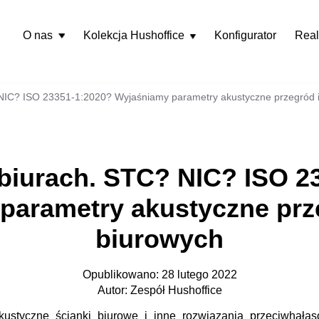
O nas
Kolekcja Hushoffice
Konfigurator
Real
Rozwiń
menu
NIC? ISO 23351-1:2020? Wyjaśniamy parametry akustyczne przegród i
biurach. STC? NIC? ISO 2
parametry akustyczne prze
biurowych
Opublikowano: 28 lutego 2022
Autor: Zespół Hushoffice
ustyczne ścianki biurowe i inne rozwiązania przeciwhałas