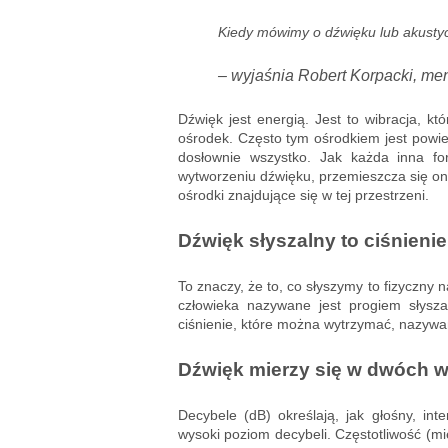
Kiedy mówimy o dźwięku lub akusty
– wyjaśnia Robert Korpacki, men
Dźwięk jest energią. Jest to wibracja, k
ośrodek. Często tym ośrodkiem jest powiet
dosłownie wszystko. Jak każda inna fo
wytworzeniu dźwięku, przemieszcza się on 
ośrodki znajdujące się w tej przestrzeni.
Dźwięk słyszalny to ciśnienie
To znaczy, że to, co słyszymy to fizyczny 
człowieka nazywane jest progiem słyszal
ciśnienie, które można wytrzymać, nazywan
Dźwięk mierzy się w dwóch wy
Decybele (dB) określają, jak głośny, i
wysoki poziom decybeli. Częstotliwość (m