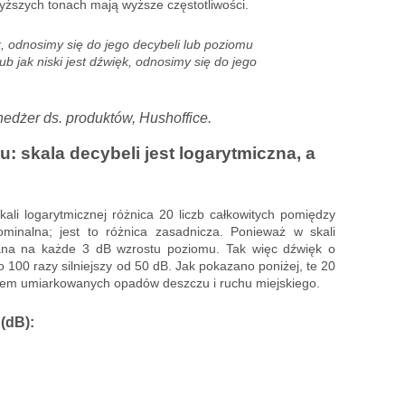
wyższych tonach mają wyższe częstotliwości.
k, odnosimy się do jego decybeli lub poziomu
ub jak niski jest dźwięk, odnosimy się do jego
edżer ds. produktów, Hushoffice.
: skala decybeli jest logarytmiczna, a
li logarytmicznej różnica 20 liczb całkowitych pomiędzy
minalna; jest to różnica zasadnicza. Ponieważ w skali
jana na każde 3 dB wzrostu poziomu. Tak więc dźwięk o
o 100 razy silniejszy od 50 dB. Jak pokazano poniżej, te 20
ękiem umiarkowanych opadów deszczu i ruchu miejskiego.
(dB):