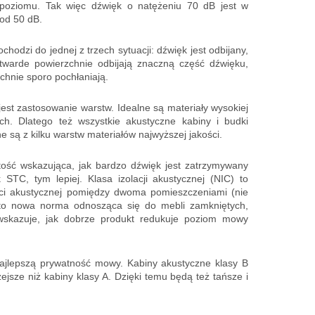
poziomu. Tak więc dźwięk o natężeniu 70 dB jest w
 od 50 dB.
hodzi do jednej z trzech sytuacji: dźwięk jest odbijany,
, twarde powierzchnie odbijają znaczną część dźwięku,
chnie sporo pochłaniają.
st zastosowanie warstw. Idealne są materiały wysokiej
ch. Dlatego też wszystkie akustyczne kabiny i budki
są z kilku warstw materiałów najwyższej jakości.
tość wskazująca, jak bardzo dźwięk jest zatrzymywany
STC, tym lepiej. Klasa izolacji akustycznej (NIC) to
ości akustycznej pomiędzy dwoma pomieszczeniami (nie
to nowa norma odnosząca się do mebli zamkniętych,
 wskazuje, jak dobrze produkt redukuje poziom mowy
najlepszą prywatność mowy. Kabiny akustyczne klasy B
ejsze niż kabiny klasy A. Dzięki temu będą też tańsze i