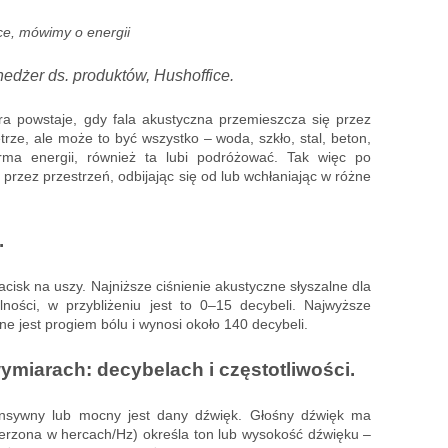
ce, mówimy o energii
edżer ds. produktów, Hushoffice.
tóra powstaje, gdy fala akustyczna przemieszcza się przez
rze, ale może to być wszystko – woda, szkło, stal, beton,
rma energii, również ta lubi podróżować. Tak więc po
przez przestrzeń, odbijając się od lub wchłaniając w różne
.
nacisk na uszy. Najniższe ciśnienie akustyczne słyszalne dla
ności, w przybliżeniu jest to 0–15 decybeli. Najwyższe
e jest progiem bólu i wynosi około 140 decybeli.
miarach: decybelach i częstotliwości.
ntensywny lub mocny jest dany dźwięk. Głośny dźwięk ma
ierzona w hercach/Hz) określa ton lub wysokość dźwięku –