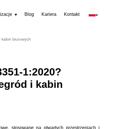
izacje
Blog
Kariera
Kontakt
Rozwiń
menu
 kabin biurowych
3351-1:2020?
gród i kabin
owe, stosowane na otwartych przestrzeniach i