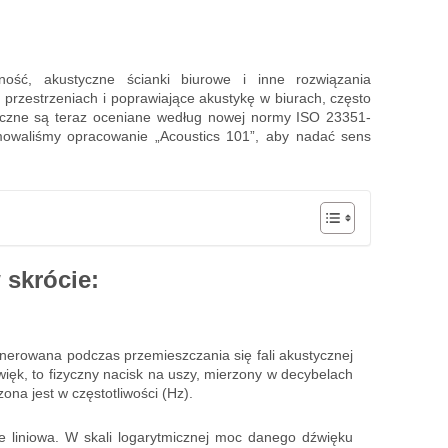
ość, akustyczne ścianki biurowe i inne rozwiązania
przestrzeniach i poprawiające akustykę w biurach, często
yczne są teraz oceniane według nowej normy ISO 23351-
owaliśmy opracowanie „Acoustics 101”, aby nadać sens
 skrócie:
generowana podczas przemieszczania się fali akustycznej
więk, to fizyczny nacisk na uszy, mierzony w decybelach
ona jest w częstotliwości (Hz).
nie liniowa. W skali logarytmicznej moc danego dźwięku