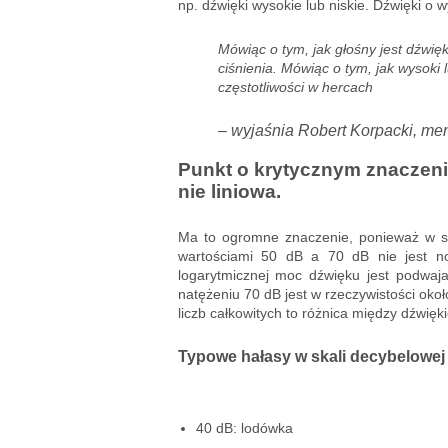
np. dźwięki wysokie lub niskie. Dźwięki o 
Mówiąc o tym, jak głośny jest dźwię
ciśnienia. Mówiąc o tym, jak wysoki l
częstotliwości w hercach
– wyjaśnia Robert Korpacki, men
Punkt o krytycznym znaczeniu
nie liniowa.
Ma to ogromne znaczenie, ponieważ w ska
wartościami 50 dB a 70 dB nie jest no
logarytmicznej moc dźwięku jest podwa
natężeniu 70 dB jest w rzeczywistości okoł
liczb całkowitych to różnica między dźwi
Typowe hałasy w skali decybelowej 
40 dB: lodówka