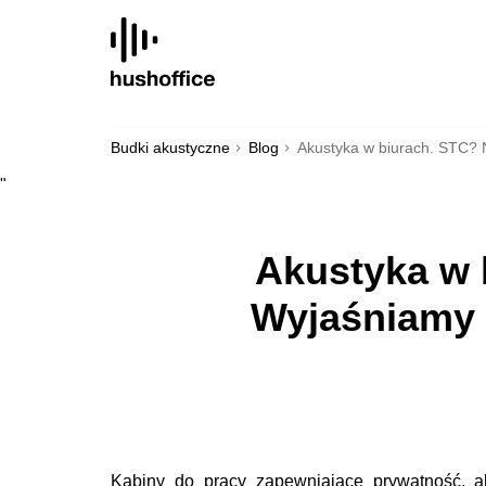
SKIP
TO
CONTENT
Budki akustyczne
Blog
Akustyka w biurach. STC? 
"
Akustyka w 
Wyjaśniamy 
Kabiny do pracy zapewniające prywatność, ak