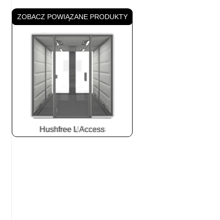
ZOBACZ POWIĄZANE PRODUKTY
Hushfree L Access
Slide
2
z
8