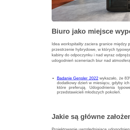
Biuro jako miejsce wy
Idea
workspitality
zaciera granice między p
przestrzenie hybrydowe, w których typowy
kabiny do odpoczynku i nad wyraz odpręża
udogodnień sceneriach biur nad atmosferą
Badanie Gensler 2022
wykazało, że 83%
dodatkowy dzień w miesiącu, gdyby ich
które preferują. Udogodnienia typow
przedstawicieli młodszych pokoleń.
Jakie są główne założe
Projektowanie uwzględniające udogodnien