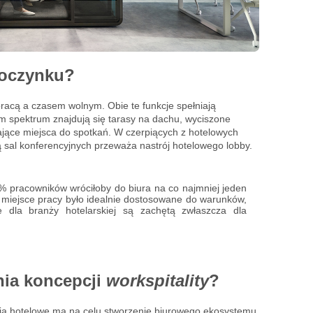
poczynku?
racą a czasem wolnym. Obie te funkcje spełniają
m spektrum znajdują się tarasy na dachu, wyciszone
jące miejsca do spotkań. W czerpiących z hotelowych
 sal konferencyjnych przeważa nastrój hotelowego lobby.
 pracowników wróciłoby do biura na co najmniej jeden
 miejsce pracy było idealnie dostosowane do warunków,
e dla branży hotelarskiej są zachętą zwłaszcza dla
nia koncepcji
workspitality
?
ia hotelowe ma na celu stworzenie biurowego ekosystemu