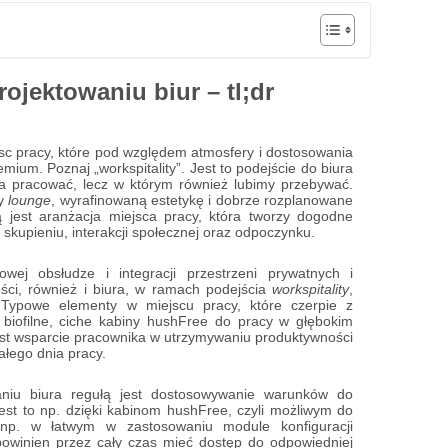
rojektowaniu biur – tl;dr
c pracy, które pod względem atmosfery i dostosowania
ium. Poznaj „workspitality”. Jest to podejście do biura
na pracować, lecz w którym również lubimy przebywać.
fy
lounge
, wyrafinowaną estetykę i dobrze rozplanowane
ją jest aranżacja miejsca pracy, która tworzy dogodne
 skupieniu, interakcji społecznej oraz odpoczynku.
wej obsłudze i integracji przestrzeni prywatnych i
ści, również i biura, w ramach podejścia
workspitality
,
Typowe elementy w miejscu pracy, które czerpie z
ty biofilne, ciche kabiny hushFree do pracy w głębokim
jest wsparcie pracownika w utrzymywaniu produktywności
łego dnia pracy.
aniu biura regułą jest dostosowywanie warunków do
jest to np. dzięki kabinom hushFree, czyli możliwym do
 np. w łatwym w zastosowaniu module konfiguracji
powinien przez cały czas mieć dostęp do odpowiedniej