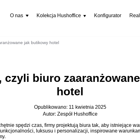
O nas
Kolekcja Hushoffice
Konfigurator
Real
Rozwiń
menu
zaaranżowane jak butikowy hotel
, czyli biuro zaaranżowan
hotel
Opublikowano: 11 kwietnia 2025
Autor: Zespół Hushoffice
ętnie spędzi czas, firmy projektują biura tak, aby istniejące waru
 funkcjonalności, luksusu i personalizacji, inspirowane warun
my.