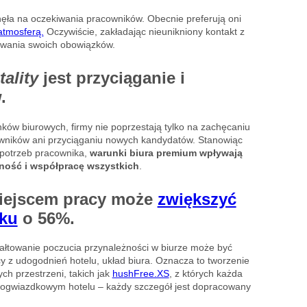
nęła na oczekiwania pracowników. Obecnie preferują oni
atmosferą.
Oczywiście, zakładając nieunikniony kontakt z
ywania swoich obowiązków.
ality
jest przyciąganie i
.
ków biurowych, firmy nie poprzestają tylko na zachęcaniu
wników ani przyciąganiu nowych kandydatów. Stanowiąc
 potrzeb pracownika,
warunki biura premium wpływają
lność i współpracę wszystkich
.
miejscem pracy może
zwiększyć
ku
o 56%.
ałtowanie poczucia przynależności w biurze może być
cy z udogodnień hotelu, układ biura. Oznacza to tworzenie
ych przestrzeni, takich jak
hushFree.XS
, z których każda
ciogwiazdkowym hotelu – każdy szczegół jest dopracowany