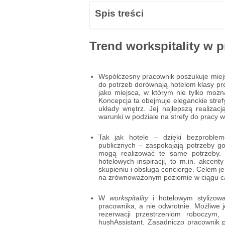
Spis treści
Trend workspitality w p
Współczesny pracownik poszukuje miejs
do potrzeb dorównają hotelom klasy prem
jako miejsca, w którym nie tylko moż
Koncepcja ta obejmuje eleganckie stre
układy wnętrz. Jej najlepszą realizac
warunki w podziale na strefy do pracy w
Tak jak hotele – dzięki bezproblemo
publicznych – zaspokajają potrzeby go
mogą realizować te same potrzeby. 
hotelowych inspiracji, to m.in. akcen
skupieniu i obsługa concierge. Celem 
na zrównoważonym poziomie w ciągu ca
W
workspitality
i hotelowym stylizow
pracownika, a nie odwrotnie. Możliwe 
rezerwacji przestrzeniom roboczym,
hushAssistant. Zasadniczo pracownik 