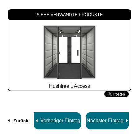
SIEHE VERWANDTE PRODUKTE
Hushfree L Access
Slide
2
z
8
Vorheriger Eintrag
Nächster Eintrag
Zurück