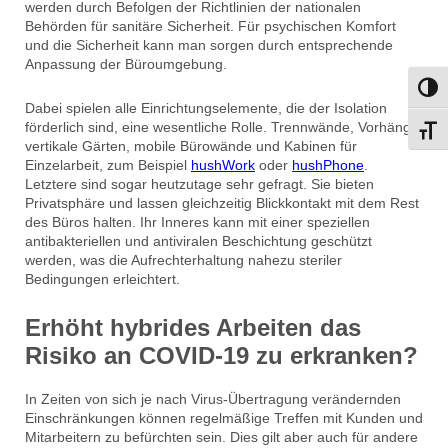
werden durch Befolgen der Richtlinien der nationalen
Behörden für sanitäre Sicherheit. Für psychischen Komfort
und die Sicherheit kann man sorgen durch entsprechende
Anpassung der Büroumgebung.
Umsch
Dabei spielen alle Einrichtungselemente, die der Isolation
förderlich sind, eine wesentliche Rolle. Trennwände, Vorhänge,
Schri
vertikale Gärten, mobile Bürowände und Kabinen für
Einzelarbeit, zum Beispiel
hushWork
oder
hushPhone
.
Letztere sind sogar heutzutage sehr gefragt. Sie bieten
Privatsphäre und lassen gleichzeitig Blickkontakt mit dem Rest
des Büros halten. Ihr Inneres kann mit einer speziellen
antibakteriellen und antiviralen Beschichtung geschützt
werden, was die Aufrechterhaltung nahezu steriler
Bedingungen erleichtert.
Erhöht hybrides Arbeiten das
Risiko an COVID-19 zu erkranken?
In Zeiten von sich je nach Virus-Übertragung verändernden
Einschränkungen können regelmäßige Treffen mit Kunden und
Mitarbeitern zu befürchten sein. Dies gilt aber auch für andere