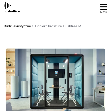
SKIP
TO
CONTENT
Budki akustyczne
Pobierz broszurę Hushfree M