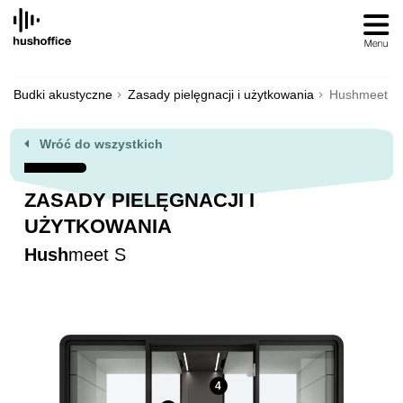
SKIP
TO
CONTENT
Budki akustyczne
Zasady pielęgnacji i użytkowania
Hushmeet S
Wróć do wszystkich
ZASADY PIELĘGNACJI I
UŻYTKOWANIA
Hush
meet S
4