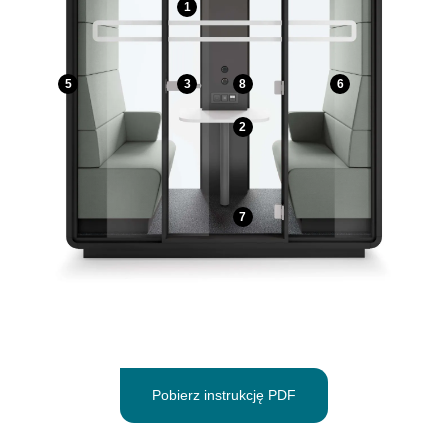
1
5
3
8
6
2
7
Pobierz instrukcję PDF