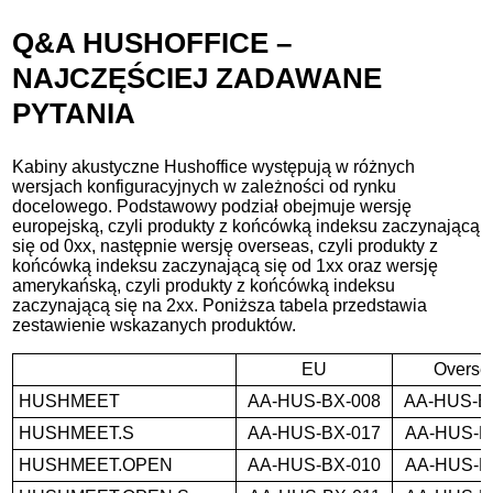
Q&A HUSHOFFICE –
NAJCZĘŚCIEJ ZADAWANE
PYTANIA
Kabiny akustyczne Hushoffice występują w różnych
wersjach konfiguracyjnych w zależności od rynku
docelowego. Podstawowy podział obejmuje wersję
europejską, czyli produkty z końcówką indeksu zaczynającą
się od 0xx, następnie wersję overseas, czyli produkty z
końcówką indeksu zaczynającą się od 1xx oraz wersję
amerykańską, czyli produkty z końcówką indeksu
zaczynającą się na 2xx. Poniższa tabela przedstawia
zestawienie wskazanych produktów.
EU
Overse
HUSHMEET
AA-HUS-BX-008
AA-HUS-B
HUSHMEET.S
AA-HUS-BX-017
AA-HUS-B
HUSHMEET.OPEN
AA-HUS-BX-010
AA-HUS-B