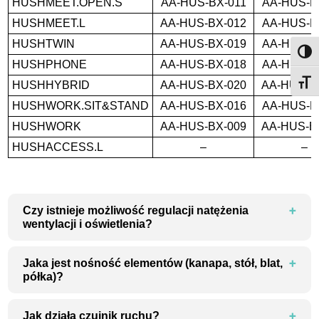
HUSHMEET.OPEN.S
AA-HUS-BX-011
AA-HUS-B
HUSHMEET.L
AA-HUS-BX-012
AA-HUS-B
HUSHTWIN
AA-HUS-BX-019
AA-HUS-B
Przeł
HUSHPHONE
AA-HUS-BX-018
AA-HUS-B
Przeł
HUSHHYBRID
AA-HUS-BX-020
AA-HUS-B
HUSHWORK.SIT&STAND
AA-HUS-BX-016
AA-HUS-B
HUSHWORK
AA-HUS-BX-009
AA-HUS-B
HUSHACCESS.L
–
–
Czy istnieje możliwość regulacji natężenia
wentylacji i oświetlenia?
Jaka jest nośność elementów (kanapa, stół, blat,
półka)?
Jak działa czujnik ruchu?