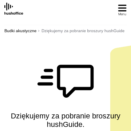
SKIP
TO
CONTENT
Budki akustyczne
Dziękujemy za pobranie broszury hushGuide
Dziękujemy za pobranie broszury
hushGuide.