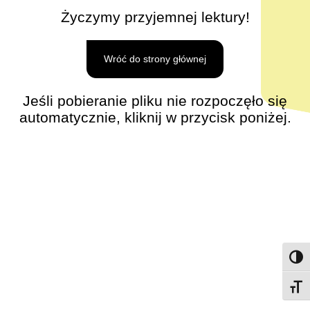
Życzymy przyjemnej lektury!
Wróć do strony głównej
Jeśli pobieranie pliku nie rozpoczęło się
automatycznie, kliknij w przycisk poniżej.
Przeł
Przeł