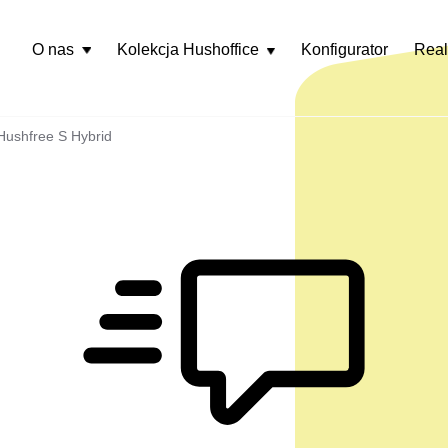
O nas
Kolekcja Hushoffice
Konfigurator
Real
Rozwiń
menu
Hushfree S Hybrid