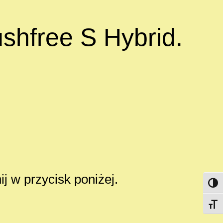
shfree S Hybrid.
ij w przycisk poniżej.
Przeł
Przeł