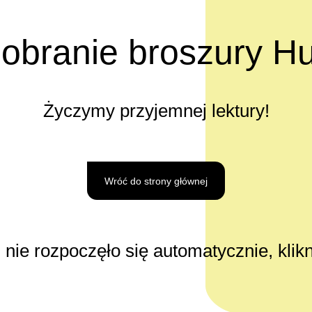
obranie broszury Hu
Życzymy przyjemnej lektury!
Wróć do strony głównej
u nie rozpoczęło się automatycznie, klikn