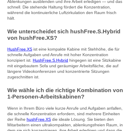
Ablenkungen ausblenden und ihre Arbeit erledigen — und das
schnell. Die stehende Haltung fördert die Konzentration,
während die kontinuierliche Luftzirkulation den Raum frisch
hält.
Wie unterscheidet sich hushFree.S.Hybrid
von hushFree.XS?
HushFree.XS
ist eine kompakte Kabine mit Stehhöhe, die für
schnelle Aufgaben und Anrufe mit hoher Konzentration
konzipiert ist.
HushFree.S.Hybrid
hingegen ist eine Sitzkabine
mit eingebautem Sofa und geräumiger Arbeitsfläche, die auf
längere Videokonferenzen und konzentrierte Sitzungen
zugeschnitten ist.
Wie wähle ich die richtige Kombination von
1-Personen-Arbeitskabinen?
Wenn in Ihrem Büro viele kurze Anrufe und Aufgaben anfallen,
die schnelle Konzentration erfordern, sind mehrere Einheiten
der Reihe
hushFree.XS
die ideale Lösung. Sie bieten den
Mitarbeitern einen ultrakompakten, ablenkungsfreien Raum, in
dem sie sich konzentrieren, ihre Arbeit erledigen und dann die