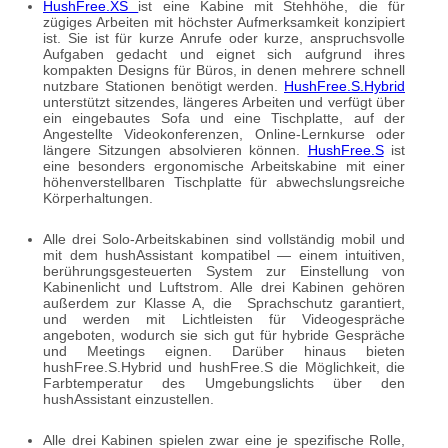
HushFree.XS
ist eine Kabine mit Stehhöhe, die für
zügiges Arbeiten mit höchster Aufmerksamkeit konzipiert
ist. Sie ist für kurze Anrufe oder kurze, anspruchsvolle
Aufgaben gedacht und eignet sich aufgrund ihres
kompakten Designs für Büros, in denen mehrere schnell
nutzbare Stationen benötigt werden.
HushFree.S.Hybrid
unterstützt sitzendes, längeres Arbeiten und verfügt über
ein eingebautes Sofa und eine Tischplatte, auf der
Angestellte Videokonferenzen, Online-Lernkurse oder
längere Sitzungen absolvieren können.
HushFree.S
ist
eine besonders ergonomische Arbeitskabine mit einer
höhenverstellbaren Tischplatte für abwechslungsreiche
Körperhaltungen.
Alle drei Solo-Arbeitskabinen sind vollständig mobil und
mit dem hushAssistant kompatibel — einem intuitiven,
berührungsgesteuerten System zur Einstellung von
Kabinenlicht und Luftstrom. Alle drei Kabinen gehören
außerdem zur Klasse A, die Sprachschutz garantiert,
und werden mit Lichtleisten für Videogespräche
angeboten, wodurch sie sich gut für hybride Gespräche
und Meetings eignen. Darüber hinaus bieten
hushFree.S.Hybrid und hushFree.S die Möglichkeit, die
Farbtemperatur des Umgebungslichts über den
hushAssistant einzustellen.
Alle drei Kabinen spielen zwar eine je spezifische Rolle,