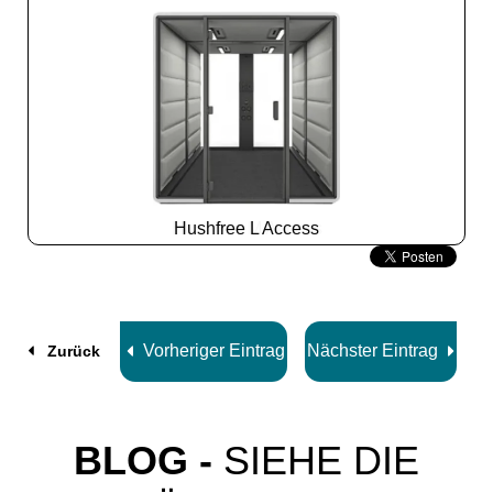
Hushfree L Access
Slide
2
z
8
Vorheriger Eintrag
Nächster Eintrag
Zurück
BLOG -
SIEHE DIE