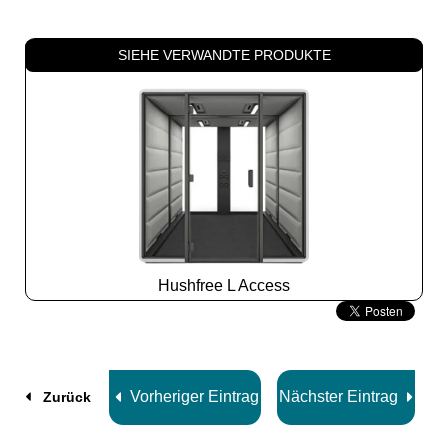
SIEHE VERWANDTE PRODUKTE
Hushfree L Access
Slide
2
z
8
Vorheriger Eintrag
Nächster Eintrag
Zurück