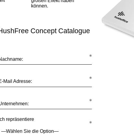
eit
großen Effekt haben
können.
 HushFree Concept Catalogue
Nachname:
E-Mail Adresse:
Unternehmen:
Ich repräsentiere