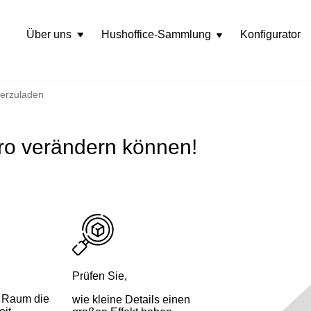
Über uns
Hushoffice-Sammlung
Konfigurator
Rozwiń
menu
erzuladen
üro verändern können!
Prüfen Sie,
r Raum die
wie kleine Details einen