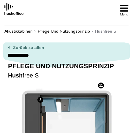
SKIP
TO
CONTENT
Akustikkabinen
Pflege Und Nutzungsprinzip
Hushfree S
Zurück zu allen
PFLEGE UND NUTZUNGSPRINZIP
Hush
free S
11
8