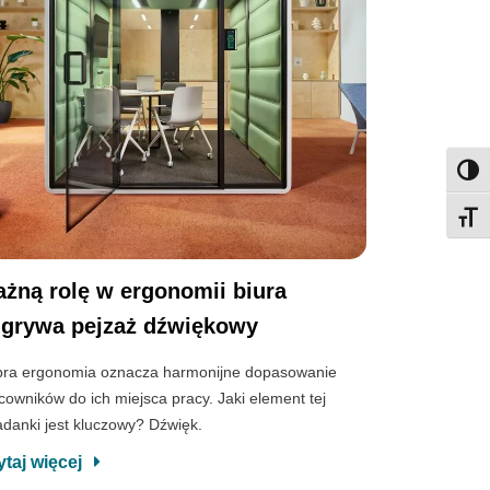
Przeł
Przeł
żną rolę w ergonomii biura
grywa pejzaż dźwiękowy
ra ergonomia oznacza harmonijne dopasowanie
cowników do ich miejsca pracy. Jaki element tej
adanki jest kluczowy? Dźwięk.
ytaj więcej