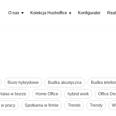
O nas
Kolekcja Hushoffice
Konfigurator
Real
Rozwiń
menu
Biuro hybrydowe
Budka akustyczna
Budka telefon
Hałas w biurze
Home Office
hybrid work
Office De
w pracy
Spotkania w firmie
Trends
Trendy
W