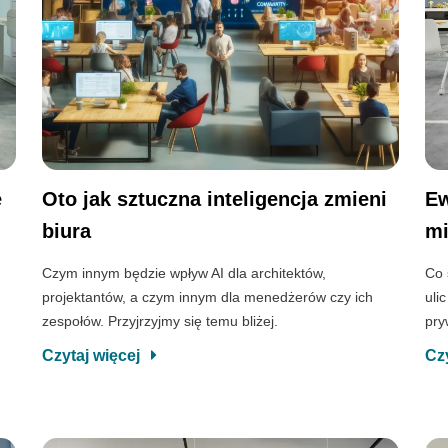
e
Oto jak sztuczna inteligencja zmieni
Ew
biura
mi
Czym innym będzie wpływ AI dla architektów,
Co 
projektantów, a czym innym dla menedżerów czy ich
uli
zespołów. Przyjrzyjmy się temu bliżej.
pry
Czytaj więcej
Cz