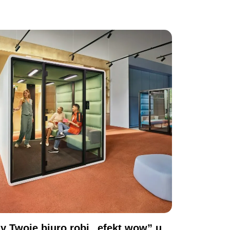
y Twoje biuro robi „efekt wow” u