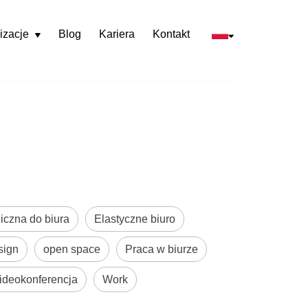
izacje
Blog
Kariera
Kontakt
Rozwiń
menu
iczna do biura
Elastyczne biuro
sign
open space
Praca w biurze
ideokonferencja
Work