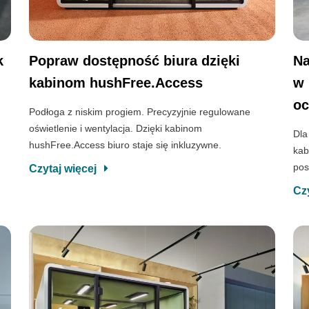
k
Popraw dostępność biura dzięki
Na
kabinom hushFree.Access
w 
oc
i
Podłoga z niskim progiem. Precyzyjnie regulowane
oświetlenie i wentylacja. Dzięki kabinom
Dla
hushFree.Access biuro staje się inkluzywne.
kab
pos
Czytaj więcej
Cz