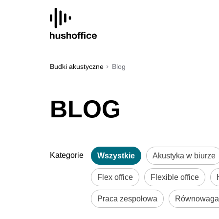
SKIP
TO
CONTENT
Budki akustyczne
Blog
BLOG
Kategorie
Wszystkie
Akustyka w biurze
Flex office
Flexible office
Praca zespołowa
Równowaga 