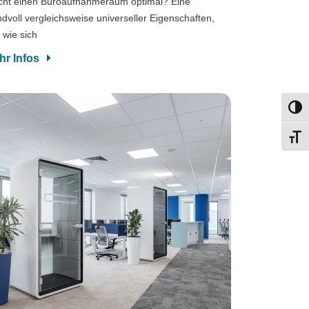
ht einen Büroaufnahmeraum optimal? Eine
dvoll vergleichsweise universeller Eigenschaften,
, wie sich
hr Infos
Umsch
Schri