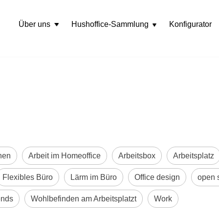
Über uns
Hushoffice-Sammlung
Konfigurator
Rozwiń
menu
nen
Arbeit im Homeoffice
Arbeitsbox
Arbeitsplatz
Flexibles Büro
Lärm im Büro
Office design
open 
ends
Wohlbefinden am Arbeitsplatzt
Work