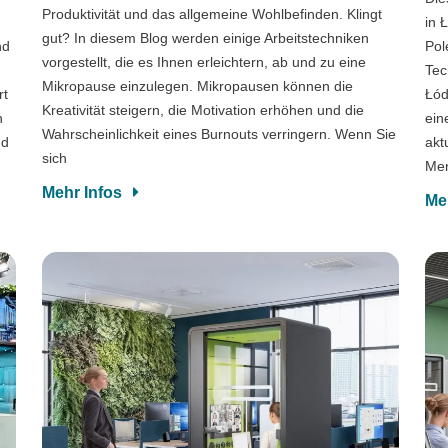
Produktivität und das allgemeine Wohlbefinden. Klingt
in 
gut? In diesem Blog werden einige Arbeitstechniken
nd
Pol
vorgestellt, die es Ihnen erleichtern, ab und zu eine
Tec
Mikropause einzulegen. Mikropausen können die
rt
Łód
Kreativität steigern, die Motivation erhöhen und die
n
ein
Wahrscheinlichkeit eines Burnouts verringern. Wenn Sie
nd
akt
sich
Men
Mehr Infos
Me