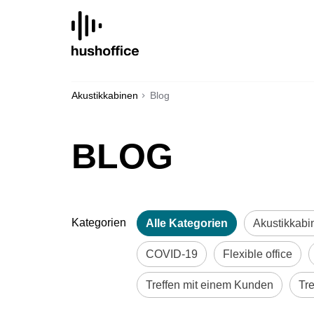
SKIP
TO
CONTENT
Akustikkabinen
Blog
BLOG
Kategorien
Alle Kategorien
Akustikkabi
COVID-19
Flexible office
Treffen mit einem Kunden
Tr