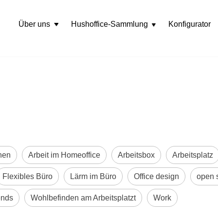
Über uns
Hushoffice-Sammlung
Konfigurator
Rozwiń
menu
nen
Arbeit im Homeoffice
Arbeitsbox
Arbeitsplatz
Flexibles Büro
Lärm im Büro
Office design
open 
ends
Wohlbefinden am Arbeitsplatzt
Work