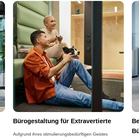
Bürogestaltung für Extravertierte
Be
Bü
Aufgrund ihres stimulierungsbedürftigen Geistes