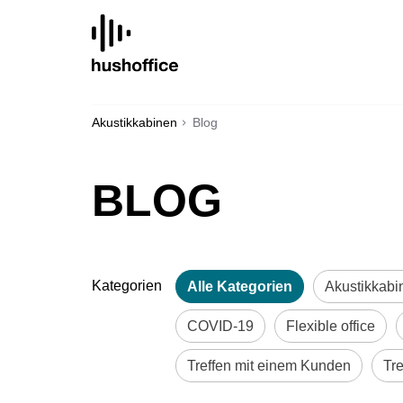
SKIP
TO
CONTENT
Akustikkabinen
Blog
BLOG
Kategorien
Alle Kategorien
Akustikkabi
COVID-19
Flexible office
Treffen mit einem Kunden
Tr