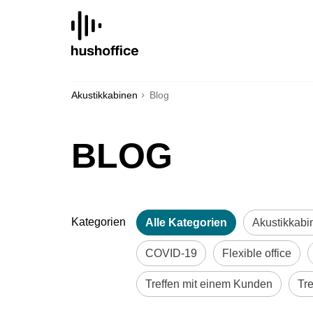
SKIP
TO
CONTENT
Akustikkabinen
Blog
BLOG
Kategorien
Alle Kategorien
Akustikkabi
COVID-19
Flexible office
Treffen mit einem Kunden
Tr