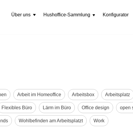
Über uns
Hushoffice-Sammlung
Konfigurator
Rozwiń
menu
nen
Arbeit im Homeoffice
Arbeitsbox
Arbeitsplatz
Flexibles Büro
Lärm im Büro
Office design
open 
ends
Wohlbefinden am Arbeitsplatzt
Work