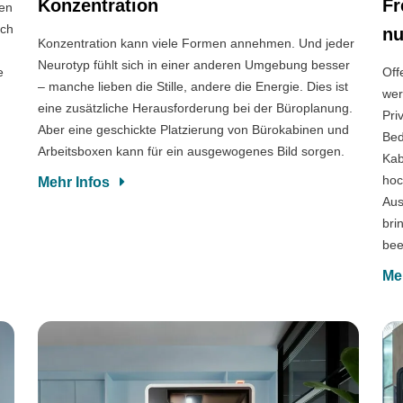
Konzentration
Fr
nen
ich
nu
Konzentration kann viele Formen annehmen. Und jeder
Neurotyp fühlt sich in einer anderen Umgebung besser
e
Off
– manche lieben die Stille, andere die Energie. Dies ist
wer
eine zusätzliche Herausforderung bei der Büroplanung.
Pri
Aber eine geschickte Platzierung von Bürokabinen und
Bed
Arbeitsboxen kann für ein ausgewogenes Bild sorgen.
Kab
hoc
Mehr Infos
Aus
bri
bee
Me