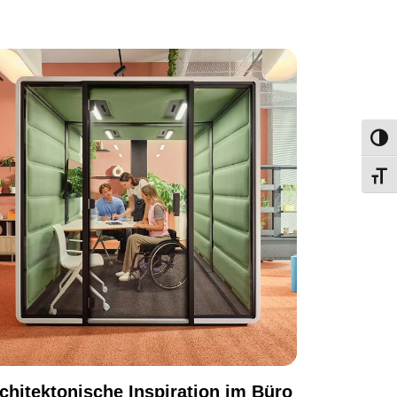
Umsch
Schri
chitektonische Inspiration im Büro